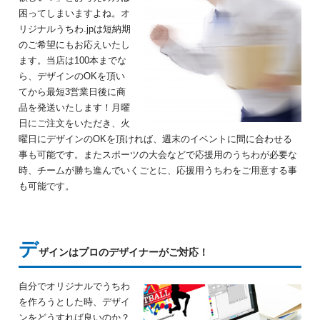
困ってしまいますよね。
オ
リジナルうちわ.jpは短納期
のご希望にもお応えいたし
ます。
当店は100本までな
ら、デザインのOKを頂い
てから最短3営業日後に商
品を発送いたします！
月曜
日にご注文をいただき、火
曜日にデザインのOKを頂ければ、
週末のイベントに間に合わせる
事も可能です。
またスポーツの大会などで応援用のうちわが必要な
時、
チームが勝ち進んでいくごとに、応援用うちわをご用意する事
も可能です。
デ
ザインはプロのデザイナーがご対応！
自分でオリジナルでうちわ
を作ろうとした時、デザイ
ンをどうすれば良いのか？