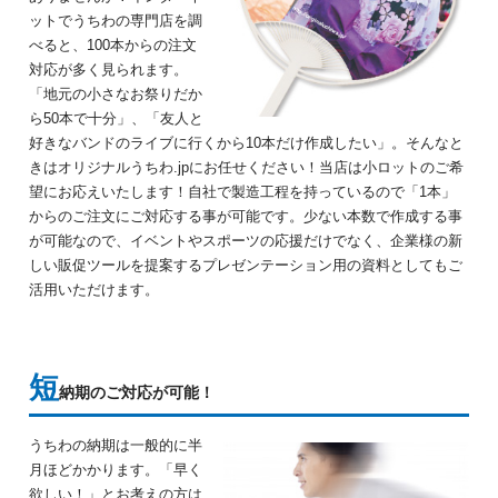
ットでうちわの専門店を調
べると、100本からの注文
対応が多く見られます。
「地元の小さなお祭りだか
ら50本で十分」、
「友人と
好きなバンドのライブに行くから10本だけ作成したい」。
そんなと
きはオリジナルうちわ.jpにお任せください！
当店は小ロットのご希
望にお応えいたします！
自社で製造工程を持っているので「1本」
からのご注文にご対応する事が可能です。
少ない本数で作成する事
が可能なので、イベントやスポーツの応援だけでなく、
企業様の新
しい販促ツールを提案するプレゼンテーション用の資料としてもご
活用いただけます。
短
納期のご対応が可能！
うちわの納期は一般的に半
月ほどかかります。
「早く
欲しい！」とお考えの方は